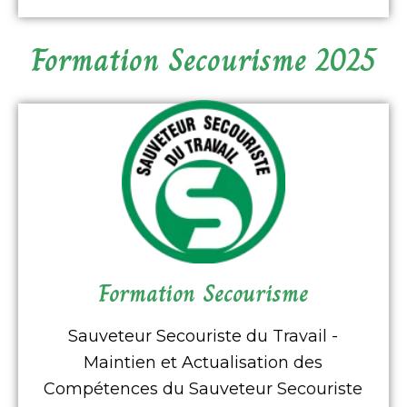
Formation Secourisme 2025
détails nos formations incendie
Formation Secourisme
Cliquez ici pour visualiser en
Formation Secourisme
Sauveteur Secouriste du Travail -
Maintien et Actualisation des
Compétences du Sauveteur Secouriste