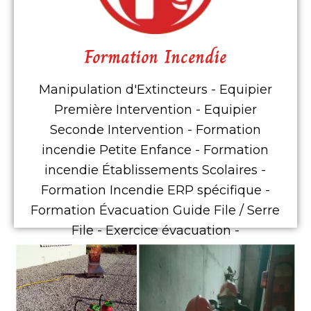
Formation Incendie
détails nos formations incendie
Cliquez ici pour visualiser en
Manipulation d'Extincteurs - Equipier
Formation Incendie
Première Intervention - Equipier
Seconde Intervention - Formation
incendie Petite Enfance - Formation
incendie Établissements Scolaires -
Formation Incendie ERP spécifique -
Formation Évacuation Guide File / Serre
File - Exercice évacuation -