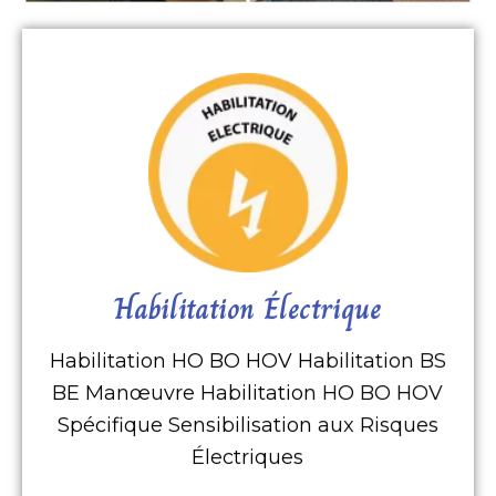
détails nos formations incendie
Cliquez ici pour visualiser en
Électrique
Habilitation Électrique
Habilitation
Habilitation HO BO HOV Habilitation BS
BE Manœuvre Habilitation HO BO HOV
Spécifique Sensibilisation aux Risques
Électriques